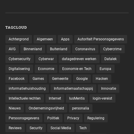
TAGCLOUD
Achtergrond
Algemeen
Apps
Autoriteit Persoonsgegevens
AVG
Binnenland
Buitenland
Coronavirus
Cybercrime
Cybersecurity
Cyberwar
datagedreven werken
Datalek
Digitalisering
Economie
Economie en Tech
Europa
Facebook
Games
Gemeente
Google
Hacken
informatiehuishouding
Informatiemaatschappij
Innovatie
Intellectuele rechten
Internet
IusMentis
login-vereist
Nieuws
Ondernemingsvrijheid
personalia
Persoonsgegevens
Politiek
Privacy
Regulering
Reviews
Security
Social Media
Tech