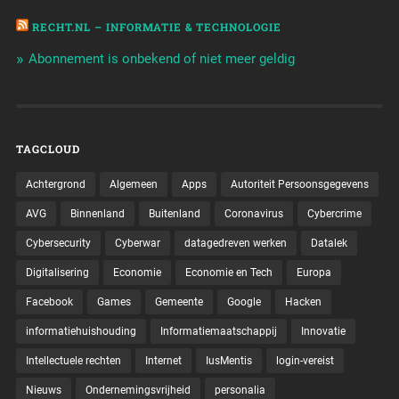
RECHT.NL – INFORMATIE & TECHNOLOGIE
Abonnement is onbekend of niet meer geldig
TAGCLOUD
Achtergrond
Algemeen
Apps
Autoriteit Persoonsgegevens
AVG
Binnenland
Buitenland
Coronavirus
Cybercrime
Cybersecurity
Cyberwar
datagedreven werken
Datalek
Digitalisering
Economie
Economie en Tech
Europa
Facebook
Games
Gemeente
Google
Hacken
informatiehuishouding
Informatiemaatschappij
Innovatie
Intellectuele rechten
Internet
IusMentis
login-vereist
Nieuws
Ondernemingsvrijheid
personalia