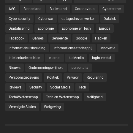
AVG
Binnenland
Buitenland
Coronavirus
Cybercrime
Cybersecurity
Cyberwar
datagedreven werken
Datalek
Digitalisering
Economie
Economie en Tech
Europa
Facebook
Games
Gemeente
Google
Hacken
informatiehuishouding
Informatiemaatschappij
Innovatie
Intellectuele rechten
Internet
IusMentis
login-vereist
Nieuws
Ondernemingsvrijheid
personalia
Persoonsgegevens
Politiek
Privacy
Regulering
Reviews
Security
Social Media
Tech
Tech&Wetenschap
Tech en Wetenschap
Veiligheid
Verenigde Staten
Wetgeving