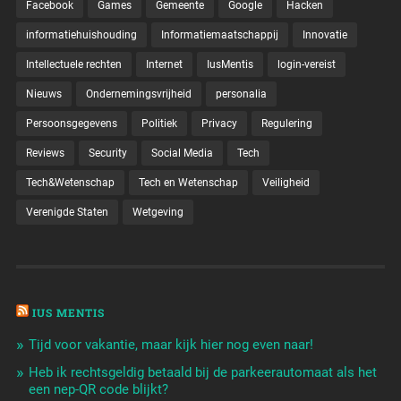
Facebook
Games
Gemeente
Google
Hacken
informatiehuishouding
Informatiemaatschappij
Innovatie
Intellectuele rechten
Internet
IusMentis
login-vereist
Nieuws
Ondernemingsvrijheid
personalia
Persoonsgegevens
Politiek
Privacy
Regulering
Reviews
Security
Social Media
Tech
Tech&Wetenschap
Tech en Wetenschap
Veiligheid
Verenigde Staten
Wetgeving
IUS MENTIS
Tijd voor vakantie, maar kijk hier nog even naar!
Heb ik rechtsgeldig betaald bij de parkeerautomaat als het
een nep-QR code blijkt?