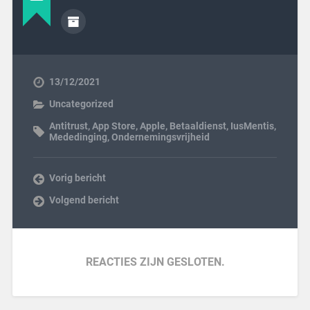
13/12/2021
Uncategorized
Antitrust
,
App Store
,
Apple
,
Betaaldienst
,
IusMentis
,
Mededinging
,
Ondernemingsvrijheid
Vorig bericht
Volgend bericht
REACTIES ZIJN GESLOTEN.