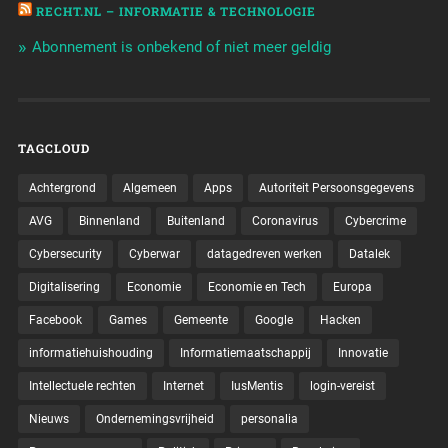
RECHT.NL – INFORMATIE & TECHNOLOGIE
Abonnement is onbekend of niet meer geldig
TAGCLOUD
Achtergrond
Algemeen
Apps
Autoriteit Persoonsgegevens
AVG
Binnenland
Buitenland
Coronavirus
Cybercrime
Cybersecurity
Cyberwar
datagedreven werken
Datalek
Digitalisering
Economie
Economie en Tech
Europa
Facebook
Games
Gemeente
Google
Hacken
informatiehuishouding
Informatiemaatschappij
Innovatie
Intellectuele rechten
Internet
IusMentis
login-vereist
Nieuws
Ondernemingsvrijheid
personalia