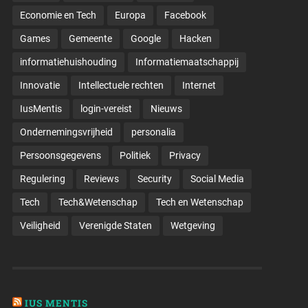
Economie en Tech
Europa
Facebook
Games
Gemeente
Google
Hacken
informatiehuishouding
Informatiemaatschappij
Innovatie
Intellectuele rechten
Internet
IusMentis
login-vereist
Nieuws
Ondernemingsvrijheid
personalia
Persoonsgegevens
Politiek
Privacy
Regulering
Reviews
Security
Social Media
Tech
Tech&Wetenschap
Tech en Wetenschap
Veiligheid
Verenigde Staten
Wetgeving
IUS MENTIS