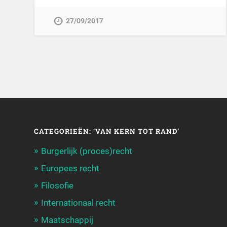
27/09/2017
CATEGORIEËN: ‘VAN KERN TOT RAND’
Burgerlijk (proces)recht
Europees recht
Filosofie
Internationaal recht
Maatschappij