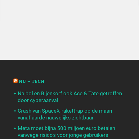
NU – TECH
Na bol en Bijenkorf ook Ace & Tate getroffen
door cyberaanval
Crash van SpaceX-rakettrap op de maan
vanaf aarde nauwelijks zichtbaar
Meta moet bijna 500 miljoen euro betalen
vanwege risico's voor jonge gebruikers