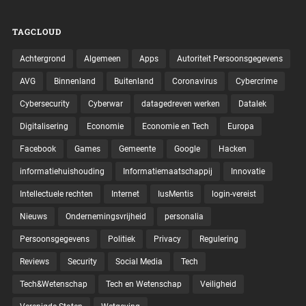
TAGCLOUD
Achtergrond
Algemeen
Apps
Autoriteit Persoonsgegevens
AVG
Binnenland
Buitenland
Coronavirus
Cybercrime
Cybersecurity
Cyberwar
datagedreven werken
Datalek
Digitalisering
Economie
Economie en Tech
Europa
Facebook
Games
Gemeente
Google
Hacken
informatiehuishouding
Informatiemaatschappij
Innovatie
Intellectuele rechten
Internet
IusMentis
login-vereist
Nieuws
Ondernemingsvrijheid
personalia
Persoonsgegevens
Politiek
Privacy
Regulering
Reviews
Security
Social Media
Tech
Tech&Wetenschap
Tech en Wetenschap
Veiligheid