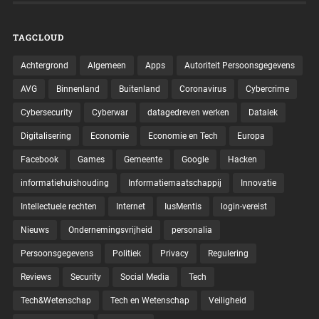
TAGCLOUD
Achtergrond
Algemeen
Apps
Autoriteit Persoonsgegevens
AVG
Binnenland
Buitenland
Coronavirus
Cybercrime
Cybersecurity
Cyberwar
datagedreven werken
Datalek
Digitalisering
Economie
Economie en Tech
Europa
Facebook
Games
Gemeente
Google
Hacken
informatiehuishouding
Informatiemaatschappij
Innovatie
Intellectuele rechten
Internet
IusMentis
login-vereist
Nieuws
Ondernemingsvrijheid
personalia
Persoonsgegevens
Politiek
Privacy
Regulering
Reviews
Security
Social Media
Tech
Tech&Wetenschap
Tech en Wetenschap
Veiligheid