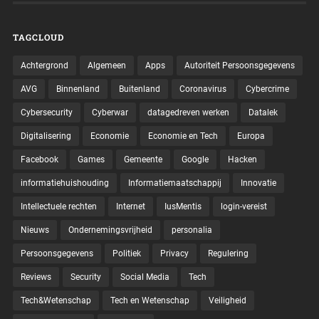
TAGCLOUD
Achtergrond
Algemeen
Apps
Autoriteit Persoonsgegevens
AVG
Binnenland
Buitenland
Coronavirus
Cybercrime
Cybersecurity
Cyberwar
datagedreven werken
Datalek
Digitalisering
Economie
Economie en Tech
Europa
Facebook
Games
Gemeente
Google
Hacken
informatiehuishouding
Informatiemaatschappij
Innovatie
Intellectuele rechten
Internet
IusMentis
login-vereist
Nieuws
Ondernemingsvrijheid
personalia
Persoonsgegevens
Politiek
Privacy
Regulering
Reviews
Security
Social Media
Tech
Tech&Wetenschap
Tech en Wetenschap
Veiligheid