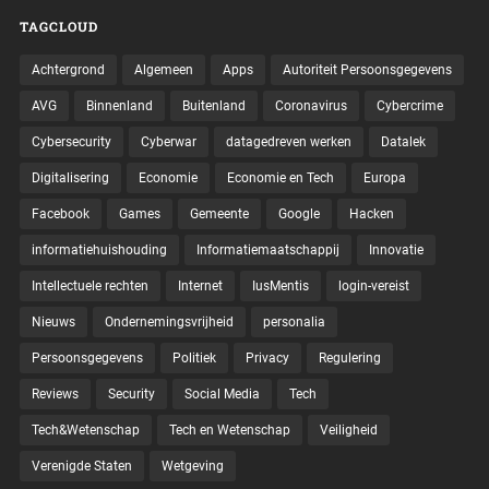
TAGCLOUD
Achtergrond
Algemeen
Apps
Autoriteit Persoonsgegevens
AVG
Binnenland
Buitenland
Coronavirus
Cybercrime
Cybersecurity
Cyberwar
datagedreven werken
Datalek
Digitalisering
Economie
Economie en Tech
Europa
Facebook
Games
Gemeente
Google
Hacken
informatiehuishouding
Informatiemaatschappij
Innovatie
Intellectuele rechten
Internet
IusMentis
login-vereist
Nieuws
Ondernemingsvrijheid
personalia
Persoonsgegevens
Politiek
Privacy
Regulering
Reviews
Security
Social Media
Tech
Tech&Wetenschap
Tech en Wetenschap
Veiligheid
Verenigde Staten
Wetgeving