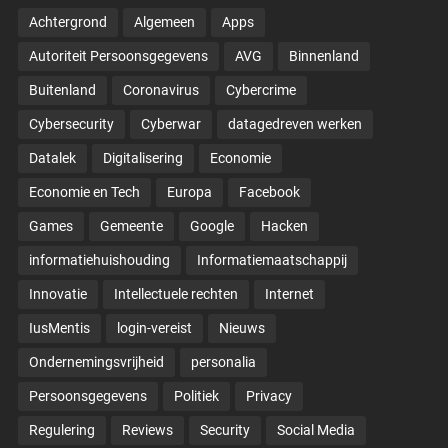
Achtergrond
Algemeen
Apps
Autoriteit Persoonsgegevens
AVG
Binnenland
Buitenland
Coronavirus
Cybercrime
Cybersecurity
Cyberwar
datagedreven werken
Datalek
Digitalisering
Economie
Economie en Tech
Europa
Facebook
Games
Gemeente
Google
Hacken
informatiehuishouding
Informatiemaatschappij
Innovatie
Intellectuele rechten
Internet
IusMentis
login-vereist
Nieuws
Ondernemingsvrijheid
personalia
Persoonsgegevens
Politiek
Privacy
Regulering
Reviews
Security
Social Media