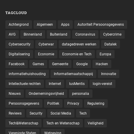
TAGCLOUD
Achtergrond
Algemeen
Apps
Autoriteit Persoonsgegevens
AVG
Binnenland
Buitenland
Coronavirus
Cybercrime
Cybersecurity
Cyberwar
datagedreven werken
Datalek
Digitalisering
Economie
Economie en Tech
Europa
Facebook
Games
Gemeente
Google
Hacken
informatiehuishouding
Informatiemaatschappij
Innovatie
Intellectuele rechten
Internet
IusMentis
login-vereist
Nieuws
Ondernemingsvrijheid
personalia
Persoonsgegevens
Politiek
Privacy
Regulering
Reviews
Security
Social Media
Tech
Tech&Wetenschap
Tech en Wetenschap
Veiligheid
Verenigde Staten
Wetgeving