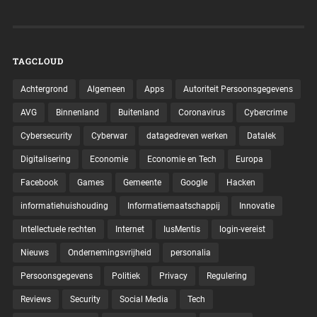
TAGCLOUD
Achtergrond
Algemeen
Apps
Autoriteit Persoonsgegevens
AVG
Binnenland
Buitenland
Coronavirus
Cybercrime
Cybersecurity
Cyberwar
datagedreven werken
Datalek
Digitalisering
Economie
Economie en Tech
Europa
Facebook
Games
Gemeente
Google
Hacken
informatiehuishouding
Informatiemaatschappij
Innovatie
Intellectuele rechten
Internet
IusMentis
login-vereist
Nieuws
Ondernemingsvrijheid
personalia
Persoonsgegevens
Politiek
Privacy
Regulering
Reviews
Security
Social Media
Tech