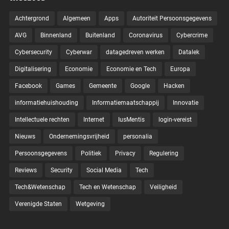
Achtergrond
Algemeen
Apps
Autoriteit Persoonsgegevens
AVG
Binnenland
Buitenland
Coronavirus
Cybercrime
Cybersecurity
Cyberwar
datagedreven werken
Datalek
Digitalisering
Economie
Economie en Tech
Europa
Facebook
Games
Gemeente
Google
Hacken
informatiehuishouding
Informatiemaatschappij
Innovatie
Intellectuele rechten
Internet
IusMentis
login-vereist
Nieuws
Ondernemingsvrijheid
personalia
Persoonsgegevens
Politiek
Privacy
Regulering
Reviews
Security
Social Media
Tech
Tech&Wetenschap
Tech en Wetenschap
Veiligheid
Verenigde Staten
Wetgeving