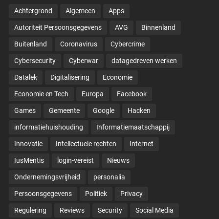
Achtergrond
Algemeen
Apps
Autoriteit Persoonsgegevens
AVG
Binnenland
Buitenland
Coronavirus
Cybercrime
Cybersecurity
Cyberwar
datagedreven werken
Datalek
Digitalisering
Economie
Economie en Tech
Europa
Facebook
Games
Gemeente
Google
Hacken
informatiehuishouding
Informatiemaatschappij
Innovatie
Intellectuele rechten
Internet
IusMentis
login-vereist
Nieuws
Ondernemingsvrijheid
personalia
Persoonsgegevens
Politiek
Privacy
Regulering
Reviews
Security
Social Media