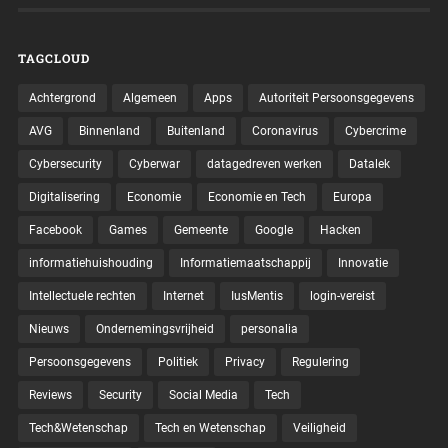
TAGCLOUD
Achtergrond
Algemeen
Apps
Autoriteit Persoonsgegevens
AVG
Binnenland
Buitenland
Coronavirus
Cybercrime
Cybersecurity
Cyberwar
datagedreven werken
Datalek
Digitalisering
Economie
Economie en Tech
Europa
Facebook
Games
Gemeente
Google
Hacken
informatiehuishouding
Informatiemaatschappij
Innovatie
Intellectuele rechten
Internet
IusMentis
login-vereist
Nieuws
Ondernemingsvrijheid
personalia
Persoonsgegevens
Politiek
Privacy
Regulering
Reviews
Security
Social Media
Tech
Tech&Wetenschap
Tech en Wetenschap
Veiligheid