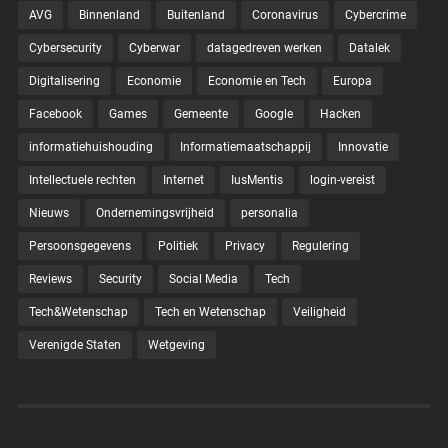
AVG
Binnenland
Buitenland
Coronavirus
Cybercrime
Cybersecurity
Cyberwar
datagedreven werken
Datalek
Digitalisering
Economie
Economie en Tech
Europa
Facebook
Games
Gemeente
Google
Hacken
informatiehuishouding
Informatiemaatschappij
Innovatie
Intellectuele rechten
Internet
IusMentis
login-vereist
Nieuws
Ondernemingsvrijheid
personalia
Persoonsgegevens
Politiek
Privacy
Regulering
Reviews
Security
Social Media
Tech
Tech&Wetenschap
Tech en Wetenschap
Veiligheid
Verenigde Staten
Wetgeving