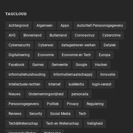
TAGCLOUD
Achtergrond
Algemeen
Apps
Autoriteit Persoonsgegevens
AVG
Binnenland
Buitenland
Coronavirus
Cybercrime
Cybersecurity
Cyberwar
datagedreven werken
Datalek
Digitalisering
Economie
Economie en Tech
Europa
Facebook
Games
Gemeente
Google
Hacken
informatiehuishouding
Informatiemaatschappij
Innovatie
Intellectuele rechten
Internet
IusMentis
login-vereist
Nieuws
Ondernemingsvrijheid
personalia
Persoonsgegevens
Politiek
Privacy
Regulering
Reviews
Security
Social Media
Tech
Tech&Wetenschap
Tech en Wetenschap
Veiligheid