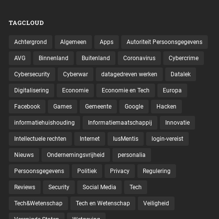
TAGCLOUD
Achtergrond
Algemeen
Apps
Autoriteit Persoonsgegevens
AVG
Binnenland
Buitenland
Coronavirus
Cybercrime
Cybersecurity
Cyberwar
datagedreven werken
Datalek
Digitalisering
Economie
Economie en Tech
Europa
Facebook
Games
Gemeente
Google
Hacken
informatiehuishouding
Informatiemaatschappij
Innovatie
Intellectuele rechten
Internet
IusMentis
login-vereist
Nieuws
Ondernemingsvrijheid
personalia
Persoonsgegevens
Politiek
Privacy
Regulering
Reviews
Security
Social Media
Tech
Tech&Wetenschap
Tech en Wetenschap
Veiligheid