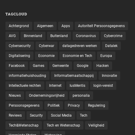
TAGCLOUD
Achtergrond
Algemeen
Apps
Autoriteit Persoonsgegevens
AVG
Binnenland
Buitenland
Coronavirus
Cybercrime
Cybersecurity
Cyberwar
datagedreven werken
Datalek
Digitalisering
Economie
Economie en Tech
Europa
Facebook
Games
Gemeente
Google
Hacken
informatiehuishouding
Informatiemaatschappij
Innovatie
Intellectuele rechten
Internet
IusMentis
login-vereist
Nieuws
Ondernemingsvrijheid
personalia
Persoonsgegevens
Politiek
Privacy
Regulering
Reviews
Security
Social Media
Tech
Tech&Wetenschap
Tech en Wetenschap
Veiligheid