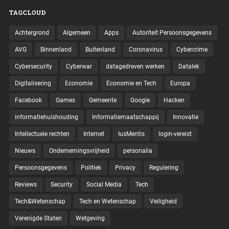
TAGCLOUD
Achtergrond
Algemeen
Apps
Autoriteit Persoonsgegevens
AVG
Binnenland
Buitenland
Coronavirus
Cybercrime
Cybersecurity
Cyberwar
datagedreven werken
Datalek
Digitalisering
Economie
Economie en Tech
Europa
Facebook
Games
Gemeente
Google
Hacken
informatiehuishouding
Informatiemaatschappij
Innovatie
Intellectuele rechten
Internet
IusMentis
login-vereist
Nieuws
Ondernemingsvrijheid
personalia
Persoonsgegevens
Politiek
Privacy
Regulering
Reviews
Security
Social Media
Tech
Tech&Wetenschap
Tech en Wetenschap
Veiligheid
Verenigde Staten
Wetgeving