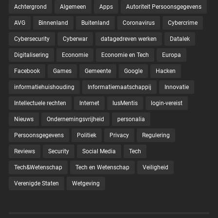
Achtergrond
Algemeen
Apps
Autoriteit Persoonsgegevens
AVG
Binnenland
Buitenland
Coronavirus
Cybercrime
Cybersecurity
Cyberwar
datagedreven werken
Datalek
Digitalisering
Economie
Economie en Tech
Europa
Facebook
Games
Gemeente
Google
Hacken
informatiehuishouding
Informatiemaatschappij
Innovatie
Intellectuele rechten
Internet
IusMentis
login-vereist
Nieuws
Ondernemingsvrijheid
personalia
Persoonsgegevens
Politiek
Privacy
Regulering
Reviews
Security
Social Media
Tech
Tech&Wetenschap
Tech en Wetenschap
Veiligheid
Verenigde Staten
Wetgeving