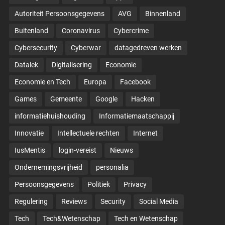
Autoriteit Persoonsgegevens
AVG
Binnenland
Buitenland
Coronavirus
Cybercrime
Cybersecurity
Cyberwar
datagedreven werken
Datalek
Digitalisering
Economie
Economie en Tech
Europa
Facebook
Games
Gemeente
Google
Hacken
informatiehuishouding
Informatiemaatschappij
Innovatie
Intellectuele rechten
Internet
IusMentis
login-vereist
Nieuws
Ondernemingsvrijheid
personalia
Persoonsgegevens
Politiek
Privacy
Regulering
Reviews
Security
Social Media
Tech
Tech&Wetenschap
Tech en Wetenschap