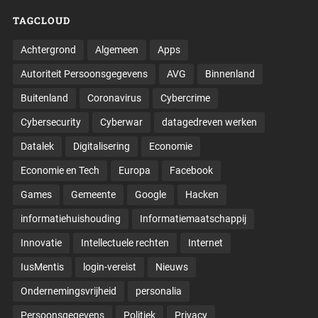
TAGCLOUD
Achtergrond
Algemeen
Apps
Autoriteit Persoonsgegevens
AVG
Binnenland
Buitenland
Coronavirus
Cybercrime
Cybersecurity
Cyberwar
datagedreven werken
Datalek
Digitalisering
Economie
Economie en Tech
Europa
Facebook
Games
Gemeente
Google
Hacken
informatiehuishouding
Informatiemaatschappij
Innovatie
Intellectuele rechten
Internet
IusMentis
login-vereist
Nieuws
Ondernemingsvrijheid
personalia
Persoonsgegevens
Politiek
Privacy