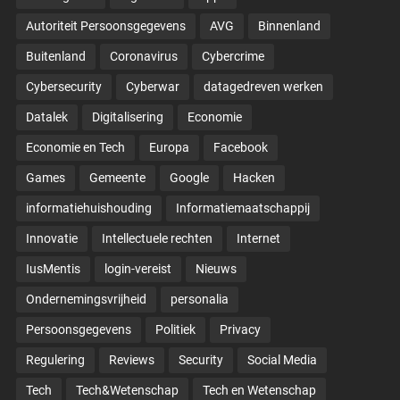
Autoriteit Persoonsgegevens
AVG
Binnenland
Buitenland
Coronavirus
Cybercrime
Cybersecurity
Cyberwar
datagedreven werken
Datalek
Digitalisering
Economie
Economie en Tech
Europa
Facebook
Games
Gemeente
Google
Hacken
informatiehuishouding
Informatiemaatschappij
Innovatie
Intellectuele rechten
Internet
IusMentis
login-vereist
Nieuws
Ondernemingsvrijheid
personalia
Persoonsgegevens
Politiek
Privacy
Regulering
Reviews
Security
Social Media
Tech
Tech&Wetenschap
Tech en Wetenschap