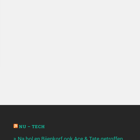
NU – TECH
Na bol en Bijenkorf ook Ace & Tate getroffen