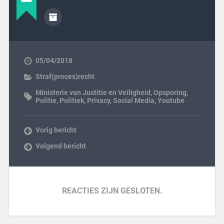
05/04/2018
Straf(proces)recht
Ministerie van Justitie en Veiligheid
,
Opsporing
,
Politie
,
Politiek
,
Privacy
,
Social Media
,
Youtube
Vorig bericht
Volgend bericht
REACTIES ZIJN GESLOTEN.