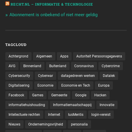
RECHT.NL – INFORMATIE & TECHNOLOGIE
Abonnement is onbekend of niet meer geldig
TAGCLOUD
Achtergrond
Algemeen
Apps
Autoriteit Persoonsgegevens
AVG
Binnenland
Buitenland
Coronavirus
Cybercrime
Cybersecurity
Cyberwar
datagedreven werken
Datalek
Digitalisering
Economie
Economie en Tech
Europa
Facebook
Games
Gemeente
Google
Hacken
informatiehuishouding
Informatiemaatschappij
Innovatie
Intellectuele rechten
Internet
IusMentis
login-vereist
Nieuws
Ondernemingsvrijheid
personalia