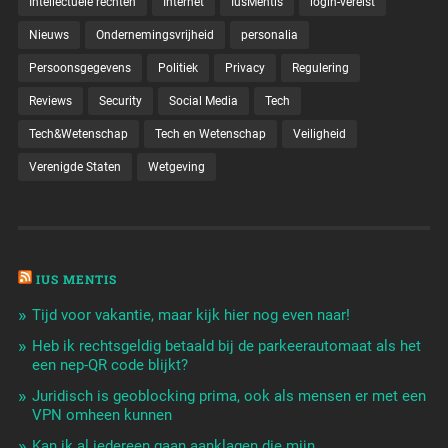
Intellectuele rechten
Internet
IusMentis
login-vereist
Nieuws
Ondernemingsvrijheid
personalia
Persoonsgegevens
Politiek
Privacy
Regulering
Reviews
Security
Social Media
Tech
Tech&Wetenschap
Tech en Wetenschap
Veiligheid
Verenigde Staten
Wetgeving
IUS MENTIS
Tijd voor vakantie, maar kijk hier nog even naar!
Heb ik rechtsgeldig betaald bij de parkeerautomaat als het
een nep-QR code blijkt?
Juridisch is geoblocking prima, ook als mensen er met een
VPN omheen kunnen
Kan ik al iedereen gaan aanklagen die mijn