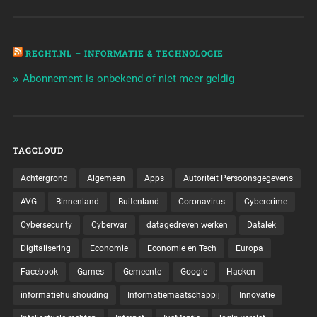
RECHT.NL – INFORMATIE & TECHNOLOGIE
Abonnement is onbekend of niet meer geldig
TAGCLOUD
Achtergrond
Algemeen
Apps
Autoriteit Persoonsgegevens
AVG
Binnenland
Buitenland
Coronavirus
Cybercrime
Cybersecurity
Cyberwar
datagedreven werken
Datalek
Digitalisering
Economie
Economie en Tech
Europa
Facebook
Games
Gemeente
Google
Hacken
informatiehuishouding
Informatiemaatschappij
Innovatie