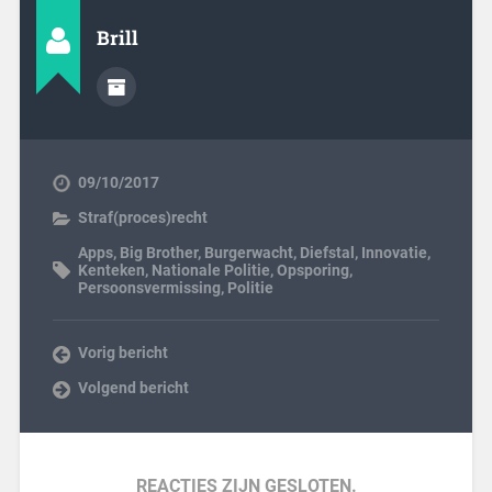
Brill
09/10/2017
Straf(proces)recht
Apps
,
Big Brother
,
Burgerwacht
,
Diefstal
,
Innovatie
,
Kenteken
,
Nationale Politie
,
Opsporing
,
Persoonsvermissing
,
Politie
Vorig bericht
Volgend bericht
REACTIES ZIJN GESLOTEN.