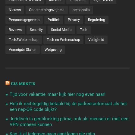
Intellectuele rechten
Internet
IusMentis
login-vereist
Nieuws
Ondernemingsvrijheid
personalia
Persoonsgegevens
Politiek
Privacy
Regulering
Reviews
Security
Social Media
Tech
Tech&Wetenschap
Tech en Wetenschap
Veiligheid
Verenigde Staten
Wetgeving
IUS MENTIS
Tijd voor vakantie, maar kijk hier nog even naar!
Heb ik rechtsgeldig betaald bij de parkeerautomaat als het
een nep-QR code blijkt?
Juridisch is geoblocking prima, ook als mensen er met een
VPN omheen kunnen
Kan ik al iedereen gaan aanklagen die mijn