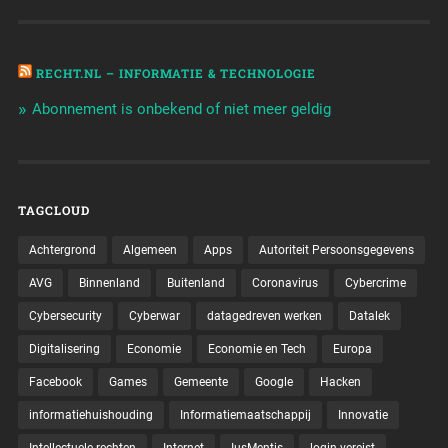
RECHT.NL – INFORMATIE & TECHNOLOGIE
Abonnement is onbekend of niet meer geldig
TAGCLOUD
Achtergrond
Algemeen
Apps
Autoriteit Persoonsgegevens
AVG
Binnenland
Buitenland
Coronavirus
Cybercrime
Cybersecurity
Cyberwar
datagedreven werken
Datalek
Digitalisering
Economie
Economie en Tech
Europa
Facebook
Games
Gemeente
Google
Hacken
informatiehuishouding
Informatiemaatschappij
Innovatie