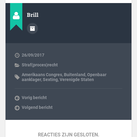
Brill
26/09/2017
Straf(proces)recht
Amerikaans Congres
,
Buitenland
,
Openbaar
aanklager
,
Sexting
,
Verenigde Staten
Vorig bericht
Volgend bericht
REACTIES ZIJN GESLOTEN.