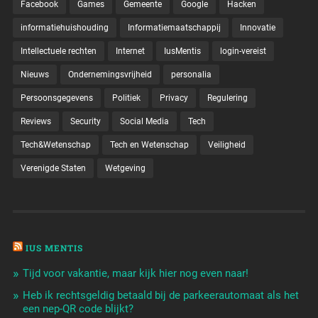
Facebook
Games
Gemeente
Google
Hacken
informatiehuishouding
Informatiemaatschappij
Innovatie
Intellectuele rechten
Internet
IusMentis
login-vereist
Nieuws
Ondernemingsvrijheid
personalia
Persoonsgegevens
Politiek
Privacy
Regulering
Reviews
Security
Social Media
Tech
Tech&Wetenschap
Tech en Wetenschap
Veiligheid
Verenigde Staten
Wetgeving
IUS MENTIS
Tijd voor vakantie, maar kijk hier nog even naar!
Heb ik rechtsgeldig betaald bij de parkeerautomaat als het
een nep-QR code blijkt?