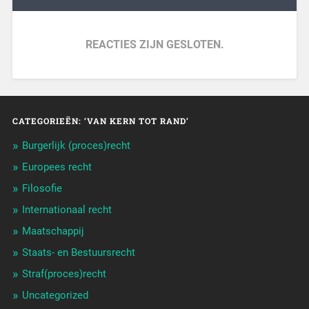
REACTIES ZIJN GESLOTEN.
CATEGORIEËN: ‘VAN KERN TOT RAND’
Burgerlijk (proces)recht
Europees recht
Filosofie
Internationaal recht
Maatschappij
Staats- en Bestuursrecht
Straf(proces)recht
Uncategorized