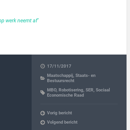
op werk neemt af’
17/11/2017
Maatschappij
,
Staats- en
Bestuursrecht
MBO
,
Robotisering
,
SER
,
Sociaal
Economische Raad
Vorig bericht
Volgend bericht