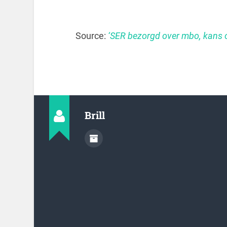
Source:
‘SER bezorgd over mbo, kans 
Brill