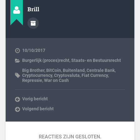
Brill
10/10/2017
Burgerlijk (proces)recht
,
Staats- en Bestuursrecht
Big Brother
,
BitCoin
,
Buitenland
,
Centrale Bank
,
Cryptocurrency
,
Cryptovaluta
,
Fiat Currency
,
Repressie
,
War on Cash
Vorig bericht
Volgend bericht
REACTIES ZIJN GESLOTEN.