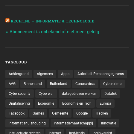
RECHT.NL – INFORMATIE & TECHNOLOGIE
Abonnement is onbekend of niet meer geldig
TAGCLOUD
Achtergrond
Algemeen
Apps
Autoriteit Persoonsgegevens
AVG
Binnenland
Buitenland
Coronavirus
Cybercrime
Cybersecurity
Cyberwar
datagedreven werken
Datalek
Digitalisering
Economie
Economie en Tech
Europa
Facebook
Games
Gemeente
Google
Hacken
informatiehuishouding
Informatiemaatschappij
Innovatie
Intellectuele rechten
Internet
IusMentis
login-vereist