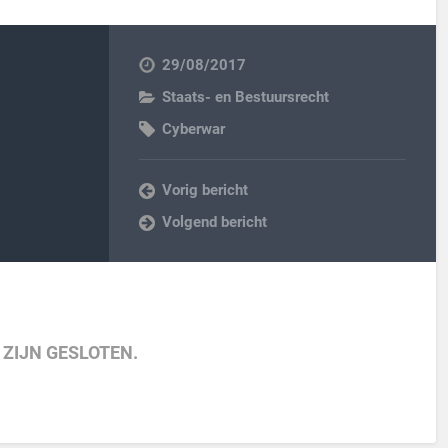
29/08/2017
Staats- en Bestuursrecht
Cyberwar
Vorig bericht
Volgend bericht
 ZIJN GESLOTEN.