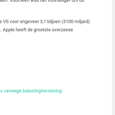
alen. Voorheen was het voordeliger om dit
 VS voor ongeveer 3,1 biljoen (3100 miljard)
t. Apple heeft de grootste overzeese
es vanwege belastingherziening