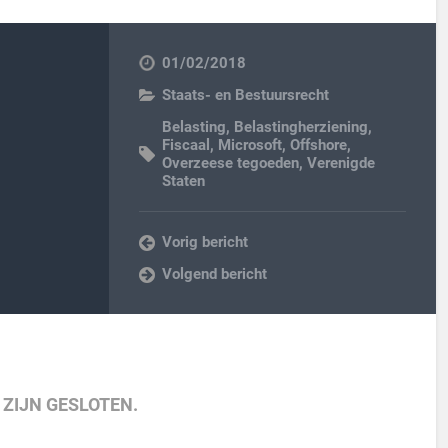
01/02/2018
Staats- en Bestuursrecht
Belasting
,
Belastingherziening
,
Fiscaal
,
Microsoft
,
Offshore
,
Overzeese tegoeden
,
Verenigde
Staten
Vorig bericht
Volgend bericht
 ZIJN GESLOTEN.