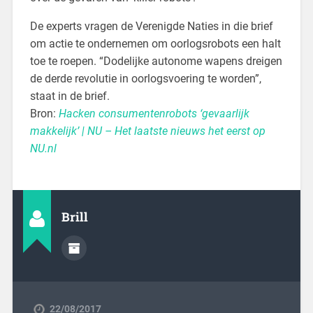
De experts vragen de Verenigde Naties in die brief
om actie te ondernemen om oorlogsrobots een halt
toe te roepen. “Dodelijke autonome wapens dreigen
de derde revolutie in oorlogsvoering te worden”,
staat in de brief.
Bron:
Hacken consumentenrobots ‘gevaarlijk
makkelijk’ | NU – Het laatste nieuws het eerst op
NU.nl
Brill
22/08/2017