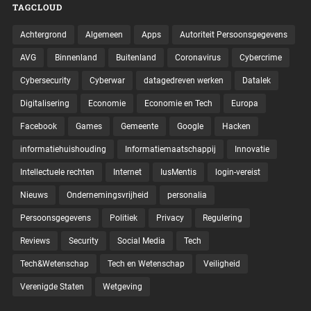
TAGCLOUD
Achtergrond
Algemeen
Apps
Autoriteit Persoonsgegevens
AVG
Binnenland
Buitenland
Coronavirus
Cybercrime
Cybersecurity
Cyberwar
datagedreven werken
Datalek
Digitalisering
Economie
Economie en Tech
Europa
Facebook
Games
Gemeente
Google
Hacken
informatiehuishouding
Informatiemaatschappij
Innovatie
Intellectuele rechten
Internet
IusMentis
login-vereist
Nieuws
Ondernemingsvrijheid
personalia
Persoonsgegevens
Politiek
Privacy
Regulering
Reviews
Security
Social Media
Tech
Tech&Wetenschap
Tech en Wetenschap
Veiligheid
Verenigde Staten
Wetgeving