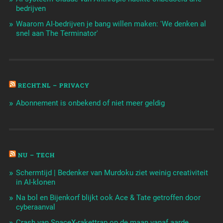
bedrijven
Waarom AI-bedrijven je bang willen maken: 'We denken al
snel aan The Terminator'
RECHT.NL – PRIVACY
Abonnement is onbekend of niet meer geldig
NU – TECH
Schermtijd | Bedenker van Murdoku ziet weinig creativiteit
in AI-klonen
Na bol en Bijenkorf blijkt ook Ace & Tate getroffen door
cyberaanval
Crash van SpaceX-rakettrap op de maan vanaf aarde