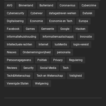
AVG
Binnenland
Buitenland
Coronavirus
Cybercrime
Cybersecurity
Cyberwar
datagedreven werken
Datalek
Digitalisering
Economie
Economie en Tech
Europa
Facebook
Games
Gemeente
Google
Hacken
informatiehuishouding
Informatiemaatschappij
Innovatie
Intellectuele rechten
Internet
IusMentis
login-vereist
Nieuws
Ondernemingsvrijheid
personalia
Persoonsgegevens
Politiek
Privacy
Regulering
Reviews
Security
Social Media
Tech
Tech&Wetenschap
Tech en Wetenschap
Veiligheid
Verenigde Staten
Wetgeving