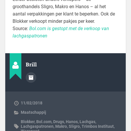
groothandels Sligro, Makro en Hanos – al het
aantal verpakkingen per klant te beperken. Ook de
Blokker verkoopt minder pakjes per keer.
Source:
Bol.com is gestopt met de verkoop van
lachgaspatronen
Brill
11/02/2018
Maatschappij
Blokker
,
Bol.com
,
Drugs
,
Hanos
,
Lachgas
,
Lachgaspatronen
,
Makro
,
Sligro
,
Trimbos Instituut
,
Warenwet