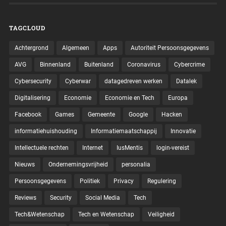
TAGCLOUD
Achtergrond
Algemeen
Apps
Autoriteit Persoonsgegevens
AVG
Binnenland
Buitenland
Coronavirus
Cybercrime
Cybersecurity
Cyberwar
datagedreven werken
Datalek
Digitalisering
Economie
Economie en Tech
Europa
Facebook
Games
Gemeente
Google
Hacken
informatiehuishouding
Informatiemaatschappij
Innovatie
Intellectuele rechten
Internet
IusMentis
login-vereist
Nieuws
Ondernemingsvrijheid
personalia
Persoonsgegevens
Politiek
Privacy
Regulering
Reviews
Security
Social Media
Tech
Tech&Wetenschap
Tech en Wetenschap
Veiligheid