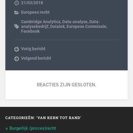
21/03/2018
Europees recht
Cambridge Analytica
,
Data-analyse
,
Data-
analysebedrijf
,
Datalek
,
Europese Commissie
,
Facebook
Vorig bericht
Volgend bericht
REACTIES ZIJN GESLOTEN.
CATEGORIEËN: ‘VAN KERN TOT RAND’
Burgerlijk (proces)recht