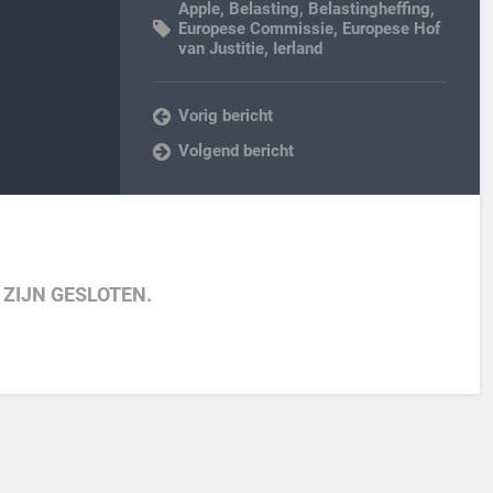
Apple
,
Belasting
,
Belastingheffing
,
Europese Commissie
,
Europese Hof
van Justitie
,
Ierland
Vorig bericht
Volgend bericht
 ZIJN GESLOTEN.