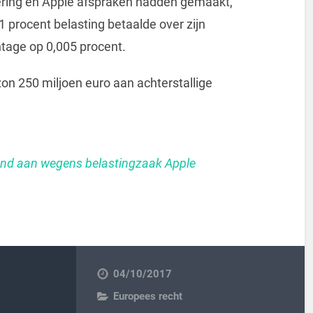
gering en Apple afspraken hadden gemaakt,
 1 procent belasting betaalde over zijn
ntage op 0,005 procent.
n 250 miljoen euro aan achterstallige
and aan wegens belastingzaak Apple
04/10/2017
Europees recht