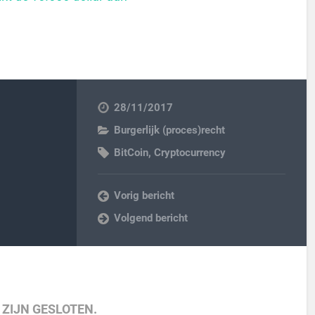
28/11/2017
Burgerlijk (proces)recht
BitCoin
,
Cryptocurrency
Vorig bericht
Volgend bericht
 ZIJN GESLOTEN.