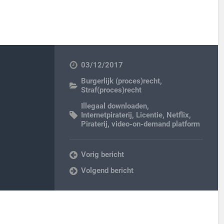
03/12/2017
Burgerlijk (proces)recht
,
Straf(proces)recht
Illegaal downloaden
,
Internetpiraterij
,
Licentie
,
Netflix
,
Piraterij
,
video-on-demand platform
Vorig bericht
Volgend bericht