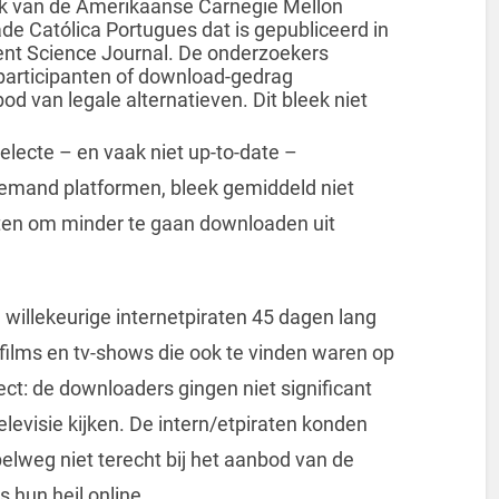
rzoek van de Amerikaanse Carnegie Mellon
de Católica Portugues dat is gepubliceerd in
nt Science Journal. De onderzoekers
articipanten of download-gedrag
 van legale alternatieven. Dit bleek niet
electe – en vaak niet up-to-date –
emand platformen, bleek gemiddeld niet
aten om minder te gaan downloaden uit
illekeurige internetpiraten 45 dagen lang
films en tv-shows die ook te vinden waren op
ct: de downloaders gingen niet significant
evisie kijken. De intern/etpiraten konden
elweg niet terecht bij het aanbod van de
 hun heil online.