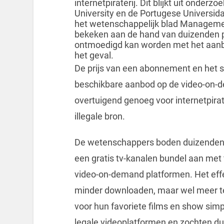
internetpiraterij. Dit blijkt uit onde
University en de Portugese Universida
het wetenschappelijk blad Manageme
bekeken aan de hand van duizenden p
ontmoedigd kan worden met het aanbod
het geval.
De prijs van een abonnement en het s
beschikbare aanbod op de video-on-d
overtuigend genoeg voor internetpir
illegale bron.
De wetenschappers boden duizenden w
een gratis tv-kanalen bundel aan met 
video-on-demand platformen. Het effe
minder downloaden, maar wel meer tel
voor hun favoriete films en show simp
legale videoplatformen en zochten dus