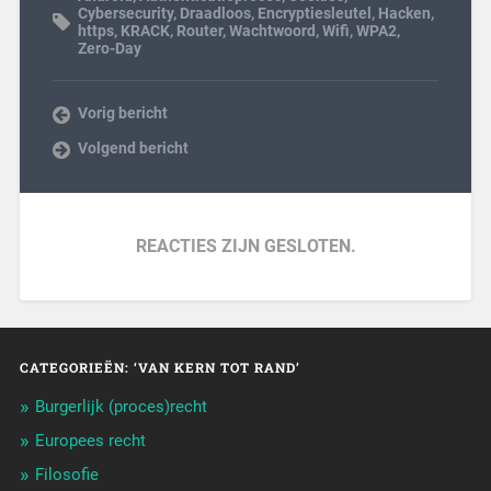
Cybersecurity
,
Draadloos
,
Encryptiesleutel
,
Hacken
,
https
,
KRACK
,
Router
,
Wachtwoord
,
Wifi
,
WPA2
,
Zero-Day
Vorig bericht
Volgend bericht
REACTIES ZIJN GESLOTEN.
CATEGORIEËN: ‘VAN KERN TOT RAND’
Burgerlijk (proces)recht
Europees recht
Filosofie