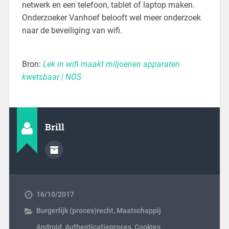
netwerk en een telefoon, tablet of laptop maken.
Onderzoeker Vanhoef belooft wel meer onderzoek
naar de beveiliging van wifi.
Bron:
Lek in wifi maakt miljoenen apparaten
kwetsbaar | NOS
Brill
16/10/2017
Burgerlijk (proces)recht
,
Maatschappij
Android
,
Authenticatieproces
,
Cookies
,