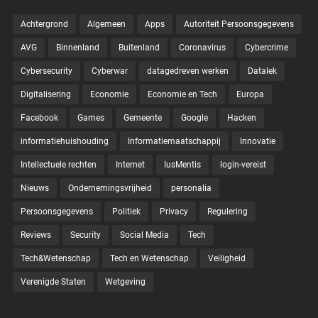
Achtergrond
Algemeen
Apps
Autoriteit Persoonsgegevens
AVG
Binnenland
Buitenland
Coronavirus
Cybercrime
Cybersecurity
Cyberwar
datagedreven werken
Datalek
Digitalisering
Economie
Economie en Tech
Europa
Facebook
Games
Gemeente
Google
Hacken
informatiehuishouding
Informatiemaatschappij
Innovatie
Intellectuele rechten
Internet
IusMentis
login-vereist
Nieuws
Ondernemingsvrijheid
personalia
Persoonsgegevens
Politiek
Privacy
Regulering
Reviews
Security
Social Media
Tech
Tech&Wetenschap
Tech en Wetenschap
Veiligheid
Verenigde Staten
Wetgeving