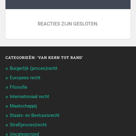
REACTIES ZIJN GESLOTEN.
CATEGORIEËN: ‘VAN KERN TOT RAND’
Burgerlijk (proces)recht
Europees recht
Filosofie
Internationaal recht
Maatschappij
Staats- en Bestuursrecht
Straf(proces)recht
Uncategorized