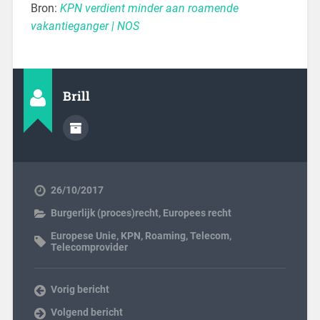
Bron:
KPN verdient minder aan roamende
vakantieganger | NOS
Brill
26/10/2017
Burgerlijk (proces)recht
,
Europees recht
Europese Unie
,
KPN
,
Roaming
,
Telecom
,
Telecomprovider
Vorig bericht
Volgend bericht