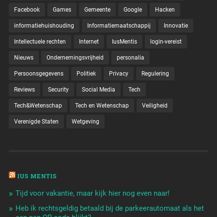
Facebook
Games
Gemeente
Google
Hacken
informatiehuishouding
Informatiemaatschappij
Innovatie
Intellectuele rechten
Internet
IusMentis
login-vereist
Nieuws
Ondernemingsvrijheid
personalia
Persoonsgegevens
Politiek
Privacy
Regulering
Reviews
Security
Social Media
Tech
Tech&Wetenschap
Tech en Wetenschap
Veiligheid
Verenigde Staten
Wetgeving
IUS MENTIS
Tijd voor vakantie, maar kijk hier nog even naar!
Heb ik rechtsgeldig betaald bij de parkeerautomaat als het