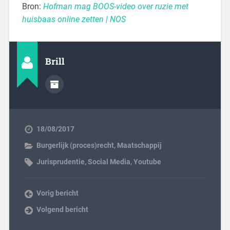
Bron:
Hofman mag BOOS-video over ruzie met
huisbaas online zetten | NOS
Brill
18/08/2017
Burgerlijk (proces)recht
,
Maatschappij
Jurisprudentie
,
Social Media
,
Youtube
Vorig bericht
Volgend bericht