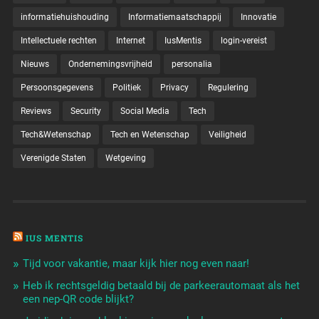
informatiehuishouding
Informatiemaatschappij
Innovatie
Intellectuele rechten
Internet
IusMentis
login-vereist
Nieuws
Ondernemingsvrijheid
personalia
Persoonsgegevens
Politiek
Privacy
Regulering
Reviews
Security
Social Media
Tech
Tech&Wetenschap
Tech en Wetenschap
Veiligheid
Verenigde Staten
Wetgeving
IUS MENTIS
Tijd voor vakantie, maar kijk hier nog even naar!
Heb ik rechtsgeldig betaald bij de parkeerautomaat als het
een nep-QR code blijkt?