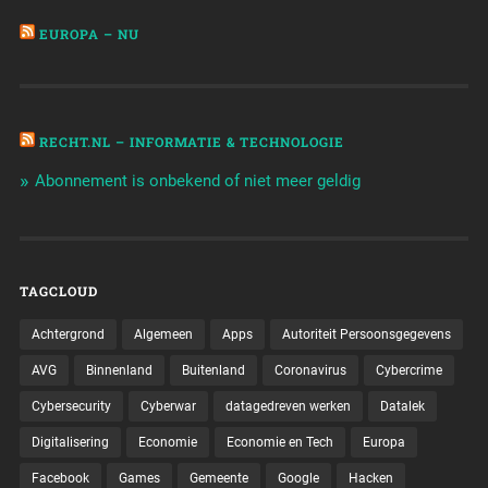
EUROPA – NU
RECHT.NL – INFORMATIE & TECHNOLOGIE
Abonnement is onbekend of niet meer geldig
TAGCLOUD
Achtergrond
Algemeen
Apps
Autoriteit Persoonsgegevens
AVG
Binnenland
Buitenland
Coronavirus
Cybercrime
Cybersecurity
Cyberwar
datagedreven werken
Datalek
Digitalisering
Economie
Economie en Tech
Europa
Facebook
Games
Gemeente
Google
Hacken