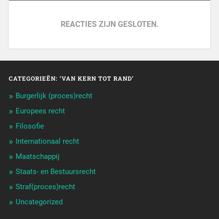
REACTIES ZIJN GESLOTEN.
CATEGORIEËN: ‘VAN KERN TOT RAND’
Burgerlijk (proces)recht
Europees recht
Filosofie
Internationaal recht
Maatschappij
Staats- en Bestuursrecht
Straf(proces)recht
Uncategorized