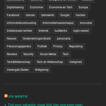
Digitalisering
Economie
Economie en Tech
Europa
Facebook
Games
Gemeente
Google
Hacken
informatiehuishouding
Informatiemaatschappij
Innovatie
Intellectuele rechten
Internet
IusMentis
login-vereist
Nieuws
Ondernemingsvrijheid
personalia
Persoonsgegevens
Politiek
Privacy
Regulering
Reviews
Security
Social Media
Tech
Tech&Wetenschap
Tech en Wetenschap
Veiligheid
Verenigde Staten
Wetgeving
IUS MENTIS
Tijd voor vakantie, maar kijk hier nog even naar!