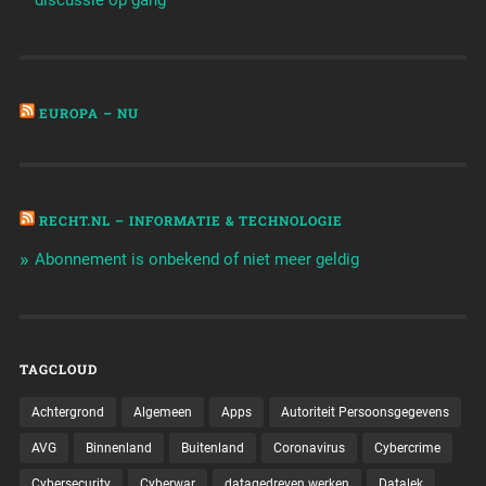
discussie op gang'
EUROPA – NU
RECHT.NL – INFORMATIE & TECHNOLOGIE
Abonnement is onbekend of niet meer geldig
TAGCLOUD
Achtergrond
Algemeen
Apps
Autoriteit Persoonsgegevens
AVG
Binnenland
Buitenland
Coronavirus
Cybercrime
Cybersecurity
Cyberwar
datagedreven werken
Datalek