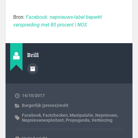
Bron:
Facebook: nepnieuws-label beperkt
verspreiding met 80 procent | NOS
Brill
14/10/2017
Burgerlijk (proces)recht
Facebook
,
Factchecken
,
Manipulatie
,
Nepnieuws
,
Nepnieuwsexploitant
,
Propoganda
,
Verkiezing