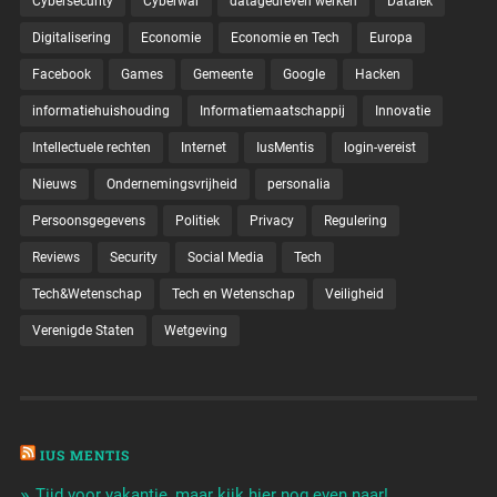
Cybersecurity
Cyberwar
datagedreven werken
Datalek
Digitalisering
Economie
Economie en Tech
Europa
Facebook
Games
Gemeente
Google
Hacken
informatiehuishouding
Informatiemaatschappij
Innovatie
Intellectuele rechten
Internet
IusMentis
login-vereist
Nieuws
Ondernemingsvrijheid
personalia
Persoonsgegevens
Politiek
Privacy
Regulering
Reviews
Security
Social Media
Tech
Tech&Wetenschap
Tech en Wetenschap
Veiligheid
Verenigde Staten
Wetgeving
IUS MENTIS
Tijd voor vakantie, maar kijk hier nog even naar!