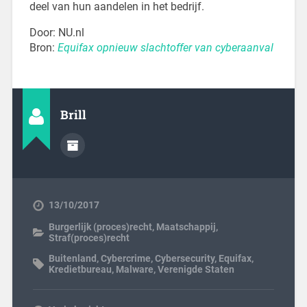
deel van hun aandelen in het bedrijf.
Door: NU.nl
Bron:
Equifax opnieuw slachtoffer van cyberaanval
Brill
13/10/2017
Burgerlijk (proces)recht
,
Maatschappij
,
Straf(proces)recht
Buitenland
,
Cybercrime
,
Cybersecurity
,
Equifax
,
Kredietbureau
,
Malware
,
Verenigde Staten