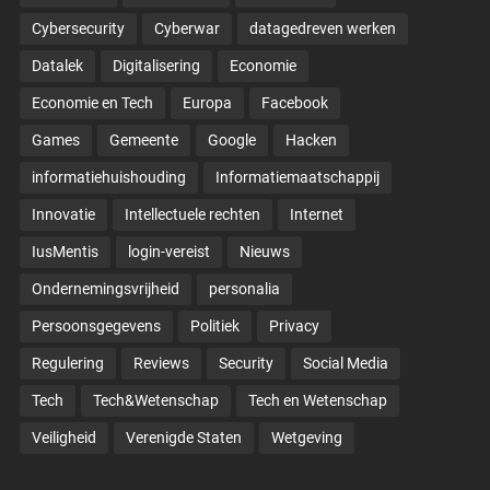
Cybersecurity
Cyberwar
datagedreven werken
Datalek
Digitalisering
Economie
Economie en Tech
Europa
Facebook
Games
Gemeente
Google
Hacken
informatiehuishouding
Informatiemaatschappij
Innovatie
Intellectuele rechten
Internet
IusMentis
login-vereist
Nieuws
Ondernemingsvrijheid
personalia
Persoonsgegevens
Politiek
Privacy
Regulering
Reviews
Security
Social Media
Tech
Tech&Wetenschap
Tech en Wetenschap
Veiligheid
Verenigde Staten
Wetgeving