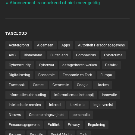
Abonnement is onbekend of niet meer geldig
TAGCLOUD
Achtergrond
Algemeen
Apps
Autoriteit Persoonsgegevens
AVG
Binnenland
Buitenland
Coronavirus
Cybercrime
Cybersecurity
Cyberwar
datagedreven werken
Datalek
Digitalisering
Economie
Economie en Tech
Europa
Facebook
Games
Gemeente
Google
Hacken
informatiehuishouding
Informatiemaatschappij
Innovatie
Intellectuele rechten
Internet
IusMentis
login-vereist
Nieuws
Ondernemingsvrijheid
personalia
Persoonsgegevens
Politiek
Privacy
Regulering
Reviews
Security
Social Media
Tech