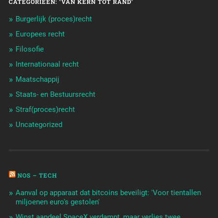
CATEGORIEËN: ‘VAN KERN TOT RAND’
Burgerlijk (proces)recht
Europees recht
Filosofie
Internationaal recht
Maatschappij
Staats- en Bestuursrecht
Straf(proces)recht
Uncategorized
NOS – TECH
Aanval op apparaat dat bitcoins beveiligt: 'Voor tientallen
miljoenen euro's gestolen'
Winst aandeel SpaceX verdampt, maar verlies twee