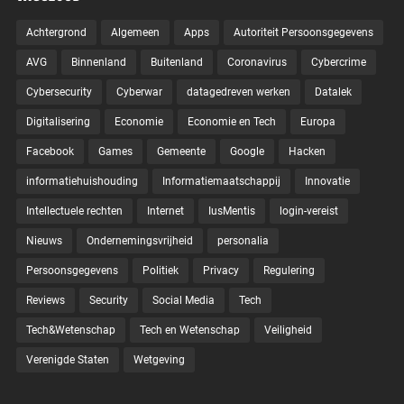
Achtergrond
Algemeen
Apps
Autoriteit Persoonsgegevens
AVG
Binnenland
Buitenland
Coronavirus
Cybercrime
Cybersecurity
Cyberwar
datagedreven werken
Datalek
Digitalisering
Economie
Economie en Tech
Europa
Facebook
Games
Gemeente
Google
Hacken
informatiehuishouding
Informatiemaatschappij
Innovatie
Intellectuele rechten
Internet
IusMentis
login-vereist
Nieuws
Ondernemingsvrijheid
personalia
Persoonsgegevens
Politiek
Privacy
Regulering
Reviews
Security
Social Media
Tech
Tech&Wetenschap
Tech en Wetenschap
Veiligheid
Verenigde Staten
Wetgeving