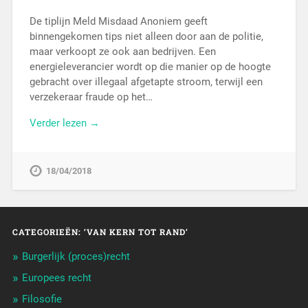
De tiplijn Meld Misdaad Anoniem geeft
binnengekomen tips niet alleen door aan de politie,
maar verkoopt ze ook aan bedrijven. Een
energieleverancier wordt op die manier op de hoogte
gebracht over illegaal afgetapte stroom, terwijl een
verzekeraar fraude op het…
Verder lezen →
18/04/2018
CATEGORIEËN: ‘VAN KERN TOT RAND’
Burgerlijk (proces)recht
Europees recht
Filosofie