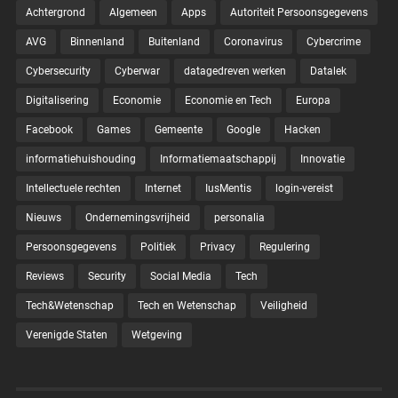
Achtergrond
Algemeen
Apps
Autoriteit Persoonsgegevens
AVG
Binnenland
Buitenland
Coronavirus
Cybercrime
Cybersecurity
Cyberwar
datagedreven werken
Datalek
Digitalisering
Economie
Economie en Tech
Europa
Facebook
Games
Gemeente
Google
Hacken
informatiehuishouding
Informatiemaatschappij
Innovatie
Intellectuele rechten
Internet
IusMentis
login-vereist
Nieuws
Ondernemingsvrijheid
personalia
Persoonsgegevens
Politiek
Privacy
Regulering
Reviews
Security
Social Media
Tech
Tech&Wetenschap
Tech en Wetenschap
Veiligheid
Verenigde Staten
Wetgeving