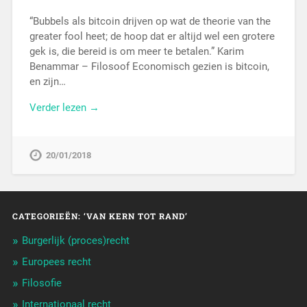
“Bubbels als bitcoin drijven op wat de theorie van the
greater fool heet; de hoop dat er altijd wel een grotere
gek is, die bereid is om meer te betalen.” Karim
Benammar – Filosoof Economisch gezien is bitcoin,
en zijn…
Verder lezen →
20/01/2018
CATEGORIEËN: ‘VAN KERN TOT RAND’
Burgerlijk (proces)recht
Europees recht
Filosofie
Internationaal recht