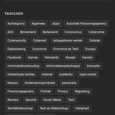
TAGCLOUD
Achtergrond
Algemeen
Apps
Autoriteit Persoonsgegevens
AVG
Binnenland
Buitenland
Coronavirus
Cybercrime
Cybersecurity
Cyberwar
datagedreven werken
Datalek
Digitalisering
Economie
Economie en Tech
Europa
Facebook
Games
Gemeente
Google
Hacken
informatiehuishouding
Informatiemaatschappij
Innovatie
Intellectuele rechten
Internet
IusMentis
login-vereist
Nieuws
Ondernemingsvrijheid
personalia
Persoonsgegevens
Politiek
Privacy
Regulering
Reviews
Security
Social Media
Tech
Tech&Wetenschap
Tech en Wetenschap
Veiligheid