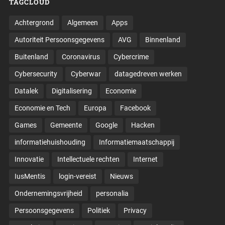
TAGCLOUD
Achtergrond
Algemeen
Apps
Autoriteit Persoonsgegevens
AVG
Binnenland
Buitenland
Coronavirus
Cybercrime
Cybersecurity
Cyberwar
datagedreven werken
Datalek
Digitalisering
Economie
Economie en Tech
Europa
Facebook
Games
Gemeente
Google
Hacken
informatiehuishouding
Informatiemaatschappij
Innovatie
Intellectuele rechten
Internet
IusMentis
login-vereist
Nieuws
Ondernemingsvrijheid
personalia
Persoonsgegevens
Politiek
Privacy