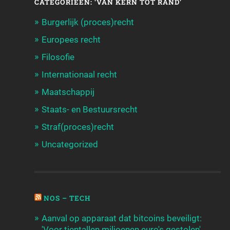
CATEGORIEËN: ‘VAN KERN TOT RAND’
Burgerlijk (proces)recht
Europees recht
Filosofie
Internationaal recht
Maatschappij
Staats- en Bestuursrecht
Straf(proces)recht
Uncategorized
NOS – TECH
Aanval op apparaat dat bitcoins beveiligt:
'Voor tientallen miljoenen euro's gestolen'